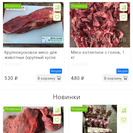
Новинка
Новинка
Крупнокусковое мясо для
Мясо котлетное с голов, 1
животных (крупный кусок
кг
красного мяса) "говядина
отборная", фасовка пакет
Акция
Акция
3-6 кг, цена за 1 кг
530
480
В корзину
В корзину
p
p
Новинки
Новинка
Новинка